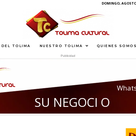
DOMINGO, AGOSTO 
 DEL TOLIMA
NUESTRO TOLIMA
QUIENES SOMO
Publicidad
What
S
U
N
E
G
O
C
I
O
A
Q
U