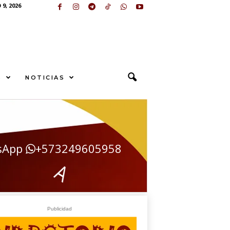
9, 2026
S
NOTICIAS
sApp
+573249605958
Í
Publicidad