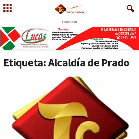
Publicidad
U
S
WhatsApp
+573249605958
Etiqueta: Alcaldía de Prado