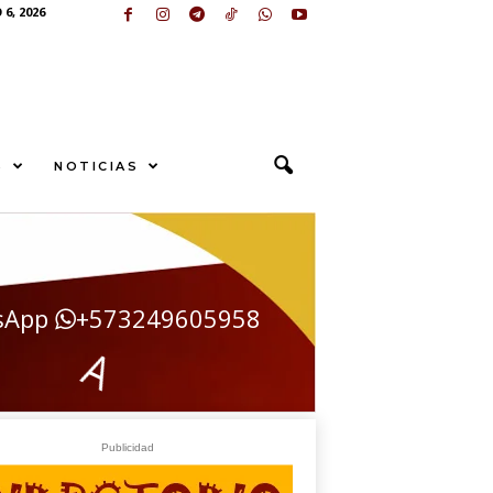
6, 2026
S
NOTICIAS
sApp
+573249605958
Í
Publicidad