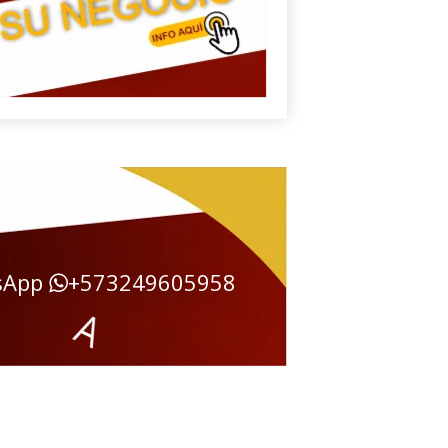
sApp
+573249605958
Í