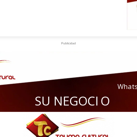
Publicidad
What
S
U
N
E
G
O
C
I
O
A
Q
U