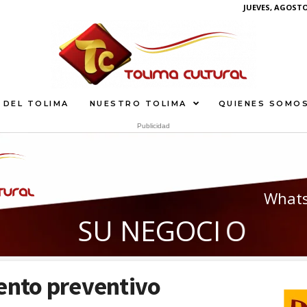
JUEVES, AGOSTO 
 DEL TOLIMA
NUESTRO TOLIMA
QUIENES SOMO
Publicidad
What
S
U
N
E
G
O
C
I
O
A
Q
U
iento preventivo