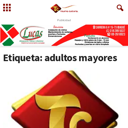
Publicidad
U
S
WhatsApp
+573249605958
Etiqueta: adultos mayores