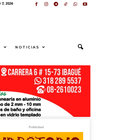
7, 2026
S
NOTICIAS
S
U
N
G
E
sApp
+573249605958
Publicidad