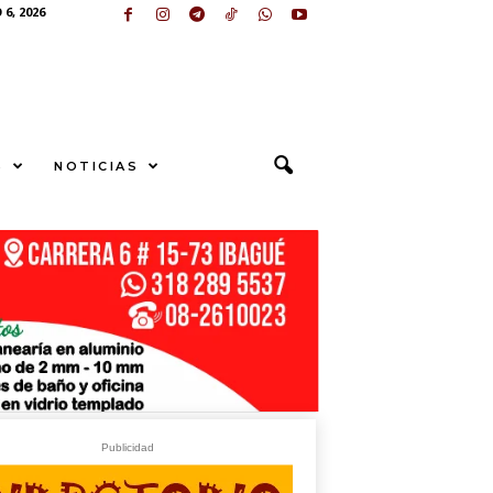
6, 2026
S
NOTICIAS
U
N
G
E
sApp
+573249605958
Publicidad