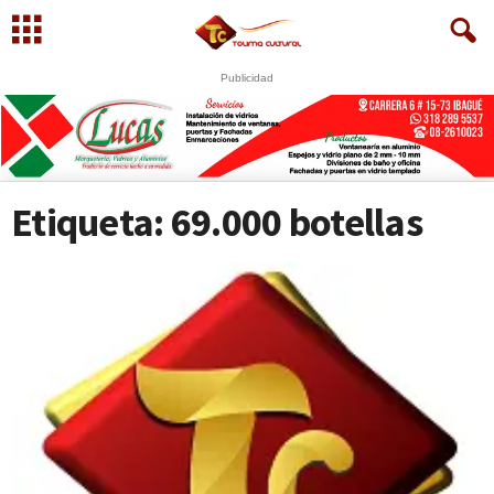
Publicidad
U
S
WhatsApp
+573249605958
Etiqueta: 69.000 botellas