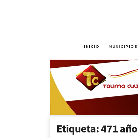
T
INICIO
MUNICIPIOS
o
l
i
m
a
C
u
l
t
u
r
a
Etiqueta: 471 año
l