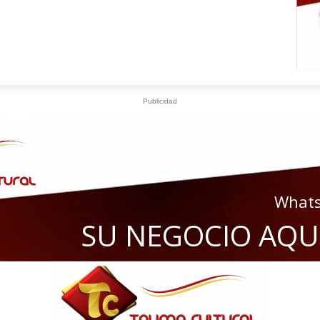
Publicidad
What
S
U
N
E
G
O
C
I
O
A
Q
U