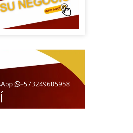
sApp
+573249605958
Í