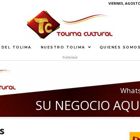
VIERNES, AGOSTO 
 DEL TOLIMA
NUESTRO TOLIMA
QUIENES SOMO
Publicidad
What
S
U
N
E
G
O
C
I
O
A
Q
U
s