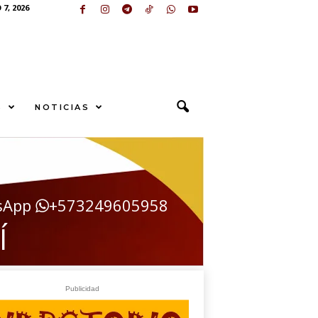
7, 2026
S
NOTICIAS
sApp
+573249605958
Í
Publicidad