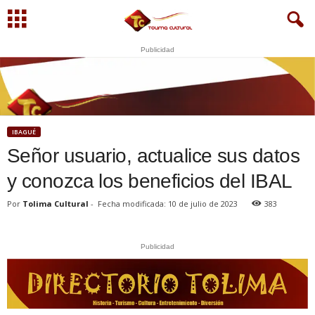
Publicidad
U
S
N
WhatsApp
+573249605958
IBAGUÉ
Señor usuario, actualice sus datos
y conozca los beneficios del IBAL
Por
Tolima Cultural
-
Fecha modificada: 10 de julio de 2023
383
Publicidad