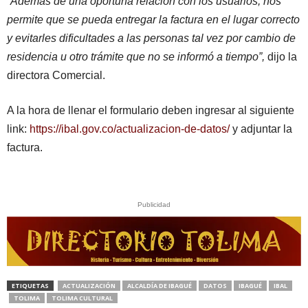
“Además de una oportuna relación con los usuarios, nos
permite que se pueda entregar la factura en el lugar correcto
y evitarles dificultades a las personas tal vez por cambio de
residencia u otro trámite que no se informó a tiempo”,
dijo la
directora Comercial.
A la hora de llenar el formulario deben ingresar al siguiente
link:
https://ibal.gov.co/actualizacion-de-datos/
y adjuntar la
factura.
Publicidad
ETIQUETAS
ACTUALIZACIÓN
ALCALDÍA DE IBAGUÉ
DATOS
IBAGUÉ
IBAL
TOLIMA
TOLIMA CULTURAL