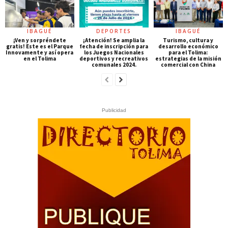
IBAGUÉ
DEPORTES
IBAGUÉ
¡Ven y sorpréndete
¡Atención! Se amplia la
Turismo, cultura y
gratis! Este es el Parque
fecha de inscripción para
desarrollo económico
Innovamente y así opera
los Juegos Nacionales
para el Tolima:
en el Tolima
deportivos y recreativos
estrategias de la misión
comunales 2024.
comercial con China
Publicidad