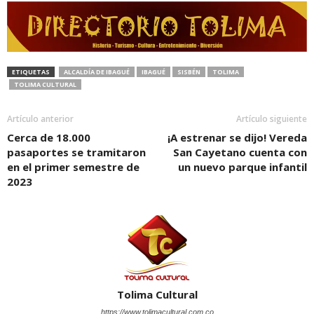
ETIQUETAS
ALCALDÍA DE IBAGUÉ
IBAGUÉ
SISBÉN
TOLIMA
TOLIMA CULTURAL
Artículo anterior
Artículo siguiente
Cerca de 18.000
¡A estrenar se dijo! Vereda
pasaportes se tramitaron
San Cayetano cuenta con
en el primer semestre de
un nuevo parque infantil
2023
Tolima Cultural
https://www.tolimacultural.com.co