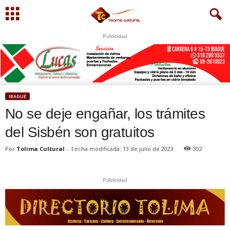
Publicidad
S
U
WhatsApp
+573249605958
IBAGUÉ
No se deje engañar, los trámites
del Sisbén son gratuitos
Por
Tolima Cultural
-
Fecha modificada: 13 de julio de 2023
302
Publicidad