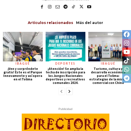
Artículos relacionados
Más del autor
IBAGUÉ
DEPORTES
IBAGUÉ
¡Ven y sorpréndete
¡Atención! Se amplia la
Turismo, cultura y
gratis! Este es el Parque
fecha de inscripción para
desarrollo económico
Innovamente y así opera
los Juegos Nacionales
para el Tolima:
en el Tolima
deportivos y recreativos
estrategias de la misión
comunales 2024.
comercial con China
Publicidad