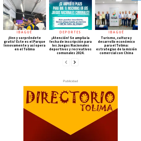
IBAGUÉ
DEPORTES
IBAGUÉ
¡Ven y sorpréndete
¡Atención! Se amplia la
Turismo, cultura y
gratis! Este es el Parque
fecha de inscripción para
desarrollo económico
Innovamente y así opera
los Juegos Nacionales
para el Tolima:
en el Tolima
deportivos y recreativos
estrategias de la misión
comunales 2024.
comercial con China
Publicidad