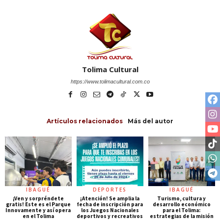
Tolima Cultural
https://www.tolimacultural.com.co
Artículos relacionados
Más del autor
IBAGUÉ
DEPORTES
IBAGUÉ
¡Ven y sorpréndete
¡Atención! Se amplia la
Turismo, cultura y
gratis! Este es el Parque
fecha de inscripción para
desarrollo económico
Innovamente y así opera
los Juegos Nacionales
para el Tolima:
en el Tolima
deportivos y recreativos
estrategias de la misión