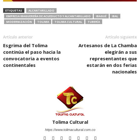
ETIQUETAS
ALCANTARILLADO
EMPRESA IBAGUEREÑA DE ACUEDUCTO Y ALCANTARILLADO
IBAGUÉ
IBAL
MODERNIZACIÓN
TOLIMA
TOLIMA CULTURAL
TUBERÍA
Artículo anterior
Artículo siguiente
Esgrima del Tolima
Artesanos de La Chamba
continúa el paso hacia la
elegirán a sus
convocatoria a eventos
representantes que
continentales
estarán en dos ferias
nacionales
Tolima Cultural
https://www.tolimacultural.com.co