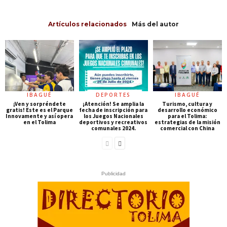
Artículos relacionados
Más del autor
IBAGUÉ
DEPORTES
IBAGUÉ
¡Ven y sorpréndete
¡Atención! Se amplia la
Turismo, cultura y
gratis! Este es el Parque
fecha de inscripción para
desarrollo económico
Innovamente y así opera
los Juegos Nacionales
para el Tolima:
en el Tolima
deportivos y recreativos
estrategias de la misión
comunales 2024.
comercial con China
Publicidad