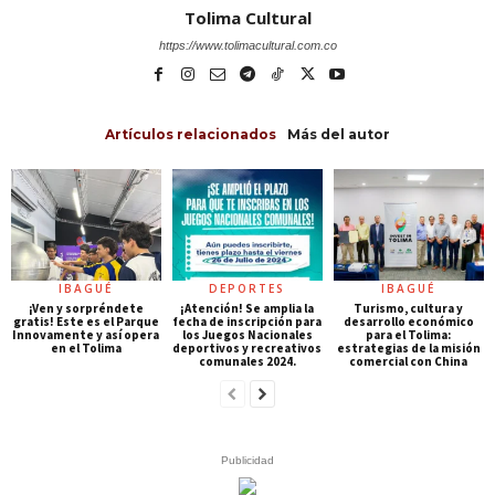
Tolima Cultural
https://www.tolimacultural.com.co
Artículos relacionados
Más del autor
IBAGUÉ
DEPORTES
IBAGUÉ
¡Ven y sorpréndete
¡Atención! Se amplia la
Turismo, cultura y
gratis! Este es el Parque
fecha de inscripción para
desarrollo económico
Innovamente y así opera
los Juegos Nacionales
para el Tolima:
en el Tolima
deportivos y recreativos
estrategias de la misión
comunales 2024.
comercial con China
Publicidad