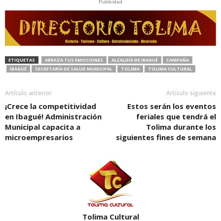
Publicidad
ETIQUETAS
ABRAZA TUS EMOCIONES
ALCALDÍA DE IBAGUÉ
CAMPAÑA
IBAGUÉ
SECRETARÍA DE SALUD MUNICIPAL
TOLIMA
TOLIMA CULTURAL
Artículo anterior
Artículo siguiente
¡Crece la competitividad
Estos serán los eventos
en Ibagué! Administración
feriales que tendrá el
Municipal capacita a
Tolima durante los
microempresarios
siguientes fines de semana
Tolima Cultural