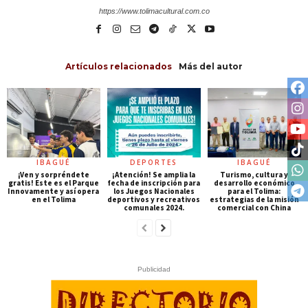
https://www.tolimacultural.com.co
Artículos relacionados
Más del autor
IBAGUÉ
DEPORTES
IBAGUÉ
¡Ven y sorpréndete
¡Atención! Se amplia la
Turismo, cultura y
gratis! Este es el Parque
fecha de inscripción para
desarrollo económico
Innovamente y así opera
los Juegos Nacionales
para el Tolima:
en el Tolima
deportivos y recreativos
estrategias de la misión
comunales 2024.
comercial con China
Publicidad