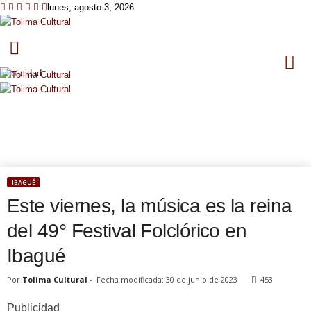
lunes, agosto 3, 2026
T
o
l
Publicidad
i
m
a
C
u
l
t
u
IBAGUÉ
r
Este viernes, la música es la reina
a
del 49° Festival Folclórico en
l
Ibagué
Por
Tolima Cultural
-
Fecha modificada: 30 de junio de 2023
453
Publicidad