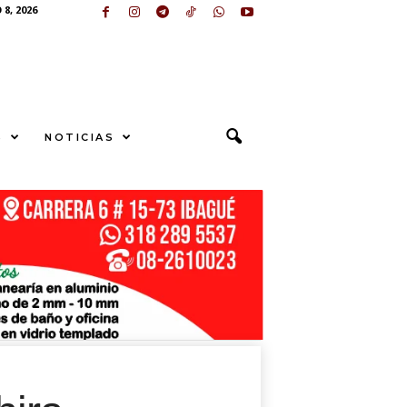
8, 2026
S
NOTICIAS
U
N
G
S
E
sApp
+573249605958