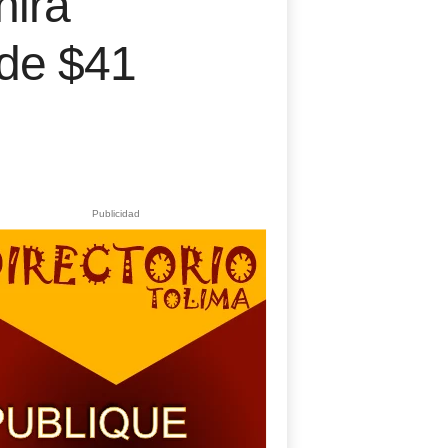
hira
 de $41
Publicidad