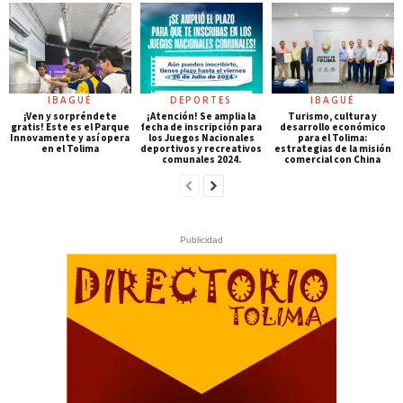
IBAGUÉ
DEPORTES
IBAGUÉ
¡Ven y sorpréndete
¡Atención! Se amplia la
Turismo, cultura y
gratis! Este es el Parque
fecha de inscripción para
desarrollo económico
Innovamente y así opera
los Juegos Nacionales
para el Tolima:
en el Tolima
deportivos y recreativos
estrategias de la misión
comunales 2024.
comercial con China
Publicidad