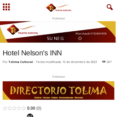
Publicidad
WhatsApp
+573249605958
A
O
I
S
U
N
E
G
O
C
Hotel Nelson's INN
Por
Tolima Cultural
-
Fecha modificada: 13 de diciembre de 2023
207
Publicidad
0.00
0