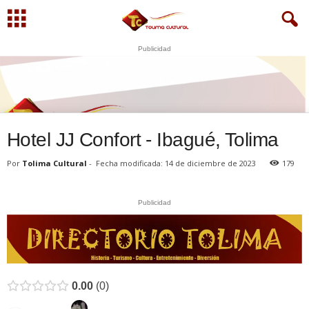
Publicidad
U
N
S
WhatsApp
+573249605958
Hotel JJ Confort - Ibagué, Tolima
Por
Tolima Cultural
-
Fecha modificada: 14 de diciembre de 2023
179
Publicidad
0.00
0