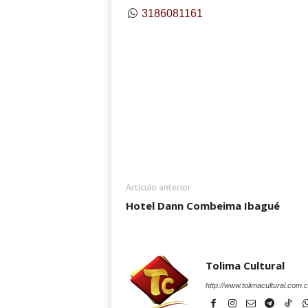
3186081161
Artículo anterior
Hotel Dann Combeima Ibagué
Tolima Cultural
http://www.tolimacultural.com.