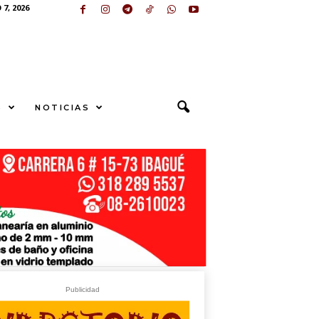
7, 2026
S
NOTICIAS
U
N
G
E
sApp
+573249605958
Publicidad