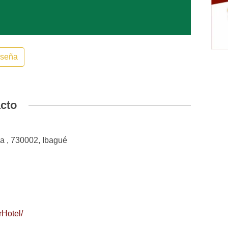
eseña
acto
ia , 730002, Ibagué
Hotel/