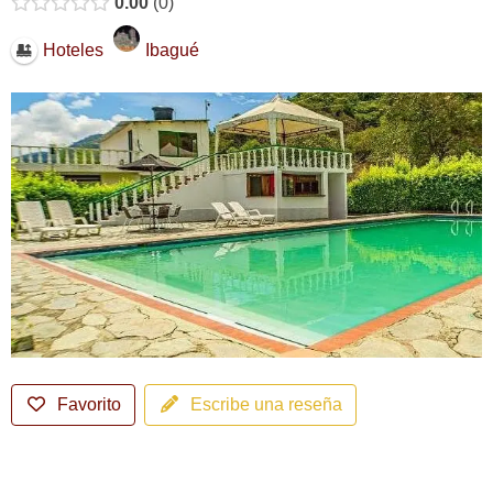
0.00
0
Ibagué
Hoteles
Favorito
Escribe una reseña