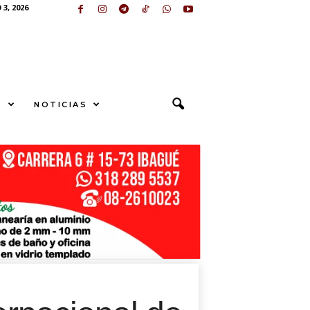
3, 2026
S
NOTICIAS
U
N
G
S
E
sApp
+573249605958