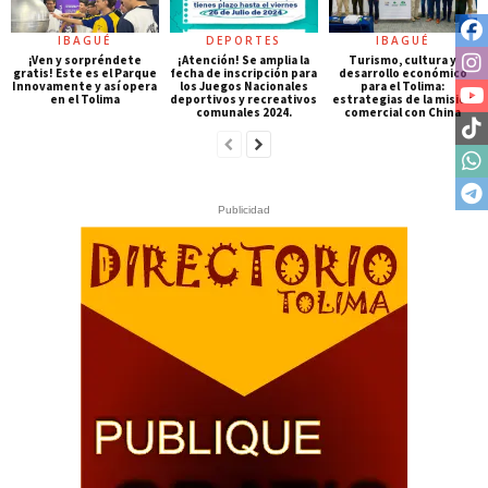
IBAGUÉ
DEPORTES
IBAGUÉ
¡Ven y sorpréndete
¡Atención! Se amplia la
Turismo, cultura y
gratis! Este es el Parque
fecha de inscripción para
desarrollo económico
Innovamente y así opera
los Juegos Nacionales
para el Tolima:
en el Tolima
deportivos y recreativos
estrategias de la misión
comunales 2024.
comercial con China
Publicidad