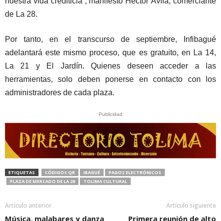
nuestra vida crediticia”, manifestó Héctor Ávila, comerciante
de La 28.
Por tanto, en el transcurso de septiembre, Infibagué
adelantará este mismo proceso, que es gratuito, en La 14,
La 21 y El Jardín. Quienes deseen acceder a las
herramientas, solo deben ponerse en contacto con los
administradores de cada plaza.
Publicidad
ETIQUETAS
CÓDIGOS QR
IBAGUÉ
PAGOS ELECTRÓNICOS
PLAZA DE MERCADO DE LA 28
TOLIMA CULTURAL
Artículo anterior
Artículo siguiente
Música, malabares y danza
Primera reunión de alto