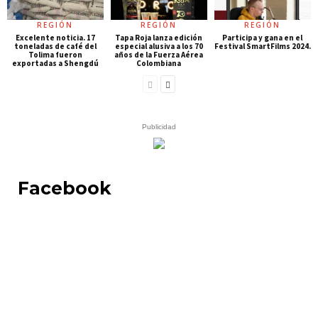
REGIÓN
REGIÓN
REGIÓN
Excelente noticia. 17
Tapa Roja lanza edición
Participa y gana en el
toneladas de café del
especial alusiva a los 70
Festival SmartFilms 2024.
Tolima fueron
años de la Fuerza Aérea
exportadas a Shengdú
Colombiana
Publicidad
Facebook