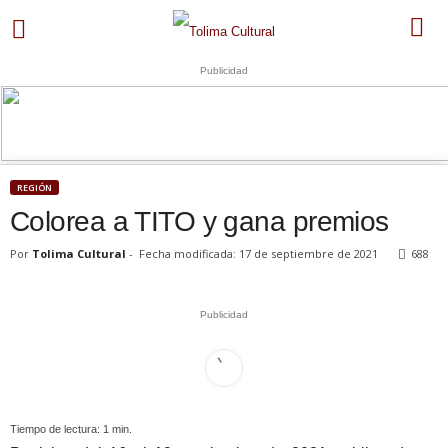
Publicidad
U
S
WhatsApp
+573249605958
REGIÓN
Colorea a TITO y gana premios
Por
Tolima Cultural
-
Fecha modificada: 17 de septiembre de 2021
688
Publicidad
Tiempo de lectura:
1
min.