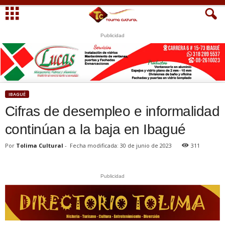
Publicidad
S
U
WhatsApp
+573249605958
IBAGUÉ
Cifras de desempleo e informalidad
continúan a la baja en Ibagué
Por
Tolima Cultural
-
Fecha modificada: 30 de junio de 2023
311
Publicidad