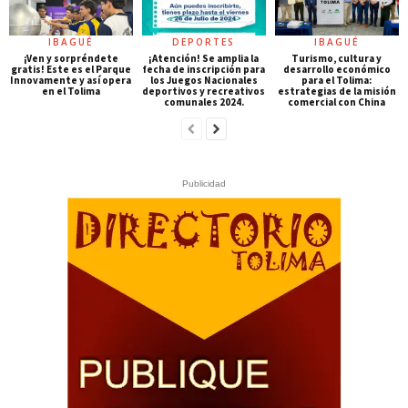
IBAGUÉ
DEPORTES
IBAGUÉ
¡Ven y sorpréndete
¡Atención! Se amplia la
Turismo, cultura y
gratis! Este es el Parque
fecha de inscripción para
desarrollo económico
Innovamente y así opera
los Juegos Nacionales
para el Tolima:
en el Tolima
deportivos y recreativos
estrategias de la misión
comunales 2024.
comercial con China
Publicidad