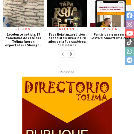
REGIÓN
REGIÓN
REGIÓN
Excelente noticia. 17
Tapa Roja lanza edición
Participa y gana en el
toneladas de café del
especial alusiva a los 70
Festival SmartFilms 2024.
Tolima fueron
años de la Fuerza Aérea
exportadas a Shengdú
Colombiana
Publicidad