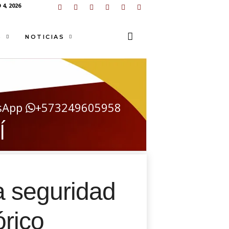
4, 2026
S
NOTICIAS
sApp
+573249605958
Í
a seguridad
órico