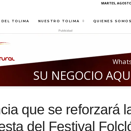
MARTES, AGOSTO 
 DEL TOLIMA
NUESTRO TOLIMA
QUIENES SOMO
Publicidad
What
S
U
N
E
G
O
C
I
O
A
Q
U
cia que se reforzará l
esta del Festival Folcl