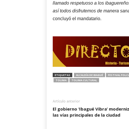
llamado respetuoso a los ibaguereños
así todos disfrutemos de manera sana 
concluyó el mandatario.
ETIQUETAS
ALCALDÍA DE IBAGUÉ
FESTIVAL FOL
TOLIMA
TOLIMA CULTURAL
Artículo anterior
El gobierno ‘Ibagué Vibra’ moderni
las vías principales de la ciudad