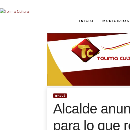
T
INICIO
MUNICIPIOS
o
l
i
m
a
C
u
l
t
u
r
a
IBAGUÉ
l
Alcalde anun
para lo que r