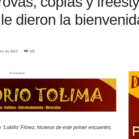
rovas, coplas y freesty
le dieron la bienvenid
lio de 2023
420
Publicidad
y ‘Lokillo’ Flórez, hicieron de este primer encuentro,