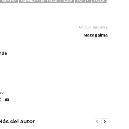
FREESTYLE
GOBERNACIÓN DEL TOLIMA
IBAGUÉ
LOKILLO
TOLIMA
Artículo siguiente
Natagaima
l
ndé
.co
Más del autor