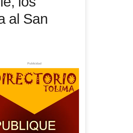
le, los
a al San
Publicidad