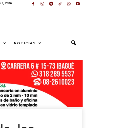
8, 2026
S
NOTICIAS
U
N
G
E
sApp
+573249605958