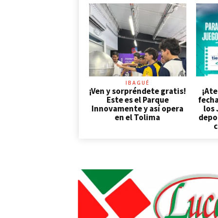
IBAGUÉ
¡Ven y sorpréndete gratis!
¡Ate
Este es el Parque
fecha
Innovamente y así opera
los
en el Tolima
depor
c